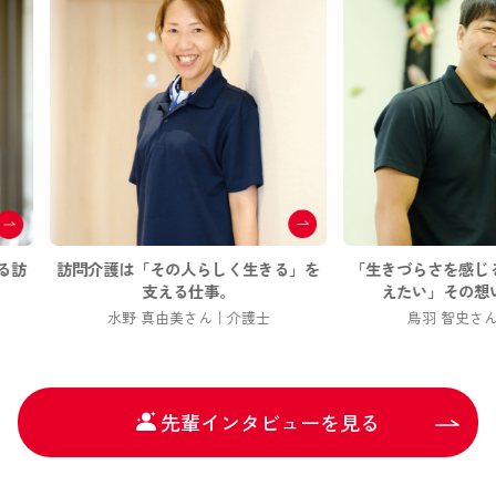
人らしく生きる」を
「生きづらさを感じる子どもたちを支
新卒5
仕事。
えたい」
その想いが原点に。
さん｜介護士
鳥羽 智史さん｜保育士
先輩インタビューを見る